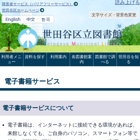
本文へ
読み上げる
障害者サービス（バリアフリーサービス）
世田谷区ホームページ
文字サイズ・背景色変更
利用者メニ
資料を探す
利用案内
各図書館案
図書館で調
世田谷を知
ュー
内
べる
る
電子書籍サービス
電子書籍サービスについて
電子書籍は、インターネットに接続できる環境があれば、
来館しなくても、ご自身のパソコン、スマートフォン等で