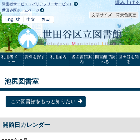
本文へ
読み上げる
障害者サービス（バリアフリーサービス）
世田谷区ホームページ
文字サイズ・背景色変更
利用者メニ
資料を探す
利用案内
各図書館案
図書館で調
世田谷を知
ュー
内
べる
る
池尻図書室
この図書館をもっと知りたい
開館日カレンダー