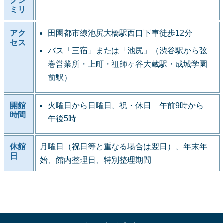
クシ
ミリ
アク
田園都市線池尻大橋駅西口下車徒歩12分
セス
バス「三宿」または「池尻」（渋谷駅から弦
巻営業所・上町・祖師ヶ谷大蔵駅・成城学園
前駅）
開館
火曜日から日曜日、祝・休日 午前9時から
時間
午後5時
休館
月曜日（祝日等と重なる場合は翌日）、年末年
日
始、館内整理日、特別整理期間