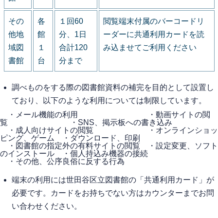
その
各
１回60
閲覧端末付属のバーコードリ
他地
館
分、1日
ーダーに共通利用カードを読
域図
１
合計120
み込ませてご利用ください
書館
台
分まで
調べものをする際の図書館資料の補完を目的として設置し
ており、以下のような利用については制限しています。
・メール機能の利用 ・動画サイトの閲
覧 ・SNS、掲示板への書き込み
・成人向けサイトの閲覧 ・オンラインショッ
ピング、ゲーム ・ダウンロード、印刷
・図書館の指定外の有料サイトの閲覧 ・設定変更、ソフト
のインストール ・個人持込み機器の接続
・その他、公序良俗に反する行為
端末の利用には世田谷区立図書館の「共通利用カード」が
必要です。カードをお持ちでない方はカウンターまでお問
い合わせください。