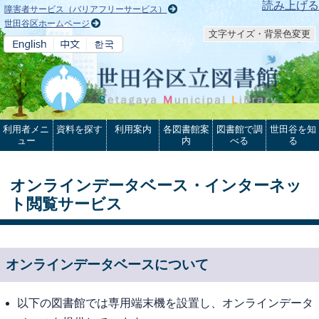
本文へ
読み上げる
障害者サービス（バリアフリーサービス）
世田谷区ホームページ
文字サイズ・背景色変更
利用者メニ
資料を探す
利用案内
各図書館案
図書館で調
世田谷を知
ュー
内
べる
る
オンラインデータベース・インターネッ
ト閲覧サービス
オンラインデータベースについて
以下の図書館では専用端末機を設置し、オンラインデータ