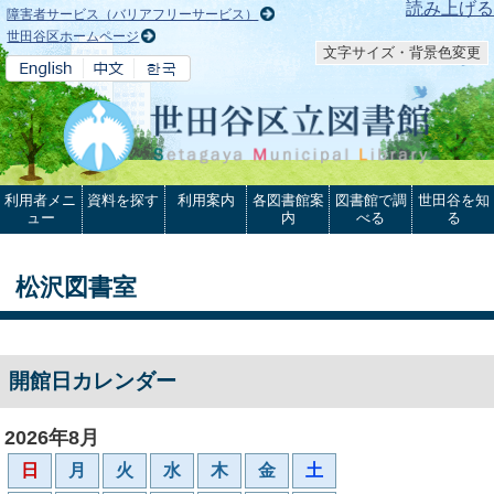
本文へ
読み上げる
障害者サービス（バリアフリーサービス）
世田谷区ホームページ
文字サイズ・背景色変更
利用者メニ
資料を探す
利用案内
各図書館案
図書館で調
世田谷を知
ュー
内
べる
る
松沢図書室
開館日カレンダー
2026年8月
日
月
火
水
木
金
土