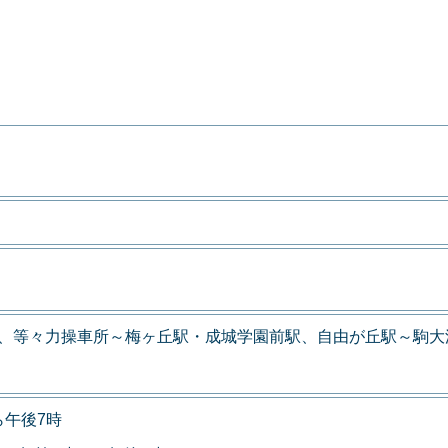
力、等々力操車所～梅ヶ丘駅・成城学園前駅、自由が丘駅～駒大
ら午後7時