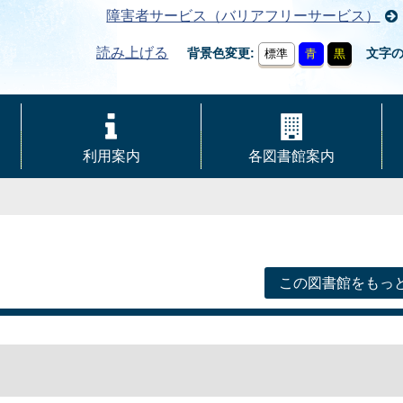
障害者サービス（バリアフリーサービス）
読み上げる
背景色変更
文字
標準
青
黒
利用案内
各図書館案内
この図書館をもっ