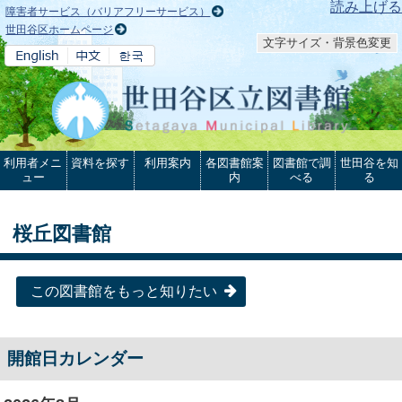
本文へ
読み上げる
障害者サービス（バリアフリーサービス）
世田谷区ホームページ
文字サイズ・背景色変更
利用者メニ
資料を探す
利用案内
各図書館案
図書館で調
世田谷を知
ュー
内
べる
る
桜丘図書館
この図書館をもっと知りたい
開館日カレンダー