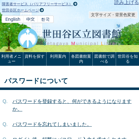
本文へ
読み上げる
障害者サービス（バリアフリーサービス）
世田谷区ホームページ
文字サイズ・背景色変更
利用者メニ
資料を探す
利用案内
各図書館案
図書館で調
世田谷を知
ュー
内
べる
る
パスワードについて
パスワードを登録すると、何ができるようになります
か。
パスワードを忘れてしまいました。