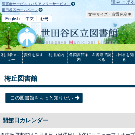
本文へ
読み上げる
障害者サービス（バリアフリーサービス）
世田谷区ホームページ
文字サイズ・背景色変更
利用者メニ
資料を探す
利用案内
各図書館案
図書館で調
世田谷を知
ュー
内
べる
る
梅丘図書館
この図書館をもっと知りたい
開館日カレンダー
※梅丘図書館は２月８日（日曜日）正午にリニューアルオープ