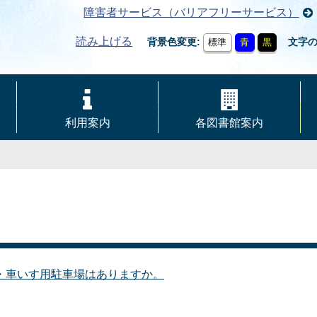
障害者サービス（バリアフリーサービス）
読み上げる
背景色変更
文字
標準
青
黒
利用案内
各図書館案内
・車いす用駐車場はありますか。