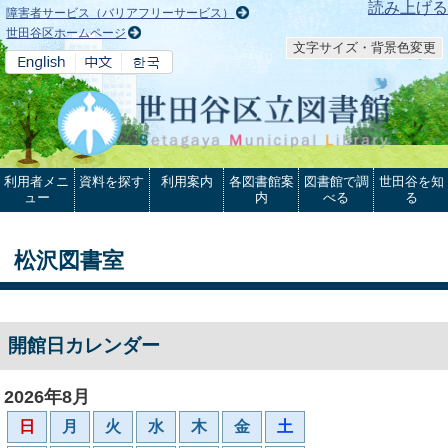
本文へ
読み上げる
障害者サービス（バリアフリーサービス）
世田谷区ホームページ
文字サイズ・背景色変更
利用者メニ
資料を探す
利用案内
各図書館案
図書館で調
世田谷を知
ュー
内
べる
る
松沢図書室
開館日カレンダー
2026年8月
日
月
火
水
木
金
土