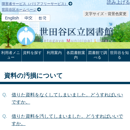
本文へ
読み上げる
障害者サービス（バリアフリーサービス）
世田谷区ホームページ
文字サイズ・背景色変更
利用者メニ
資料を探す
利用案内
各図書館案
図書館で調
世田谷を知
ュー
内
べる
る
資料の汚損について
借りた資料をなくしてしまいました。どうすればいい
ですか。
借りた資料を汚してしまいました。どうすればいいで
すか。