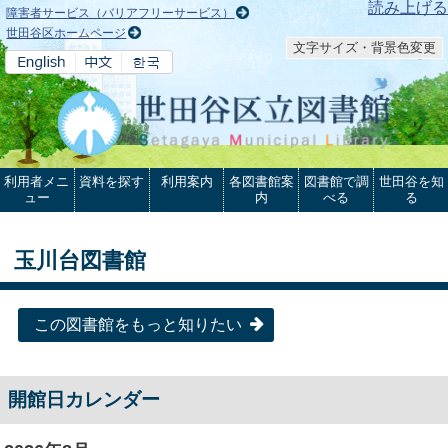
本文へ
読み上げる
障害者サービス（バリアフリーサービス）
世田谷区ホームページ
文字サイズ・背景色変更
利用者メニ
資料を探す
利用案内
各図書館案
図書館で調
世田谷を知
ュー
内
べる
る
玉川台図書館
この図書館をもっと知りたい
開館日カレンダー