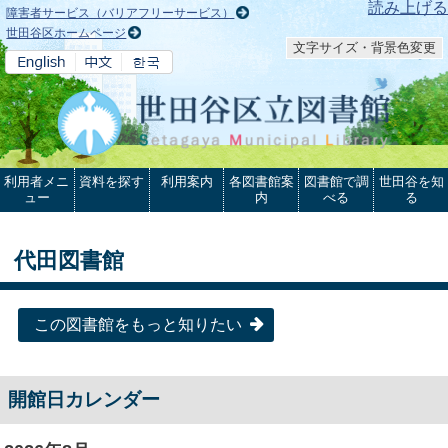
本文へ
読み上げる
障害者サービス（バリアフリーサービス）
世田谷区ホームページ
文字サイズ・背景色変更
利用者メニ
資料を探す
利用案内
各図書館案
図書館で調
世田谷を知
ュー
内
べる
る
代田図書館
この図書館をもっと知りたい
開館日カレンダー