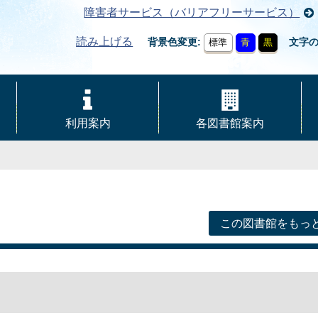
障害者サービス（バリアフリーサービス）
読み上げる
背景色変更
文字
標準
青
黒
利用案内
各図書館案内
この図書館をもっ