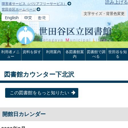
本文へ
読み上げる
障害者サービス（バリアフリーサービス）
世田谷区ホームページ
文字サイズ・背景色変更
利用者メニ
資料を探す
利用案内
各図書館案
図書館で調
世田谷を知
ュー
内
べる
る
図書館カウンター下北沢
この図書館をもっと知りたい
開館日カレンダー