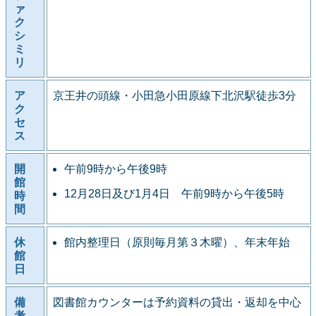
ァ
ク
シ
ミ
リ
ア
京王井の頭線・小田急小田原線下北沢駅徒歩3分
ク
セ
ス
開
午前9時から午後9時
館
12月28日及び1月4日 午前9時から午後5時
時
間
休
館内整理日（原則毎月第３木曜）、年末年始
館
日
備
図書館カウンターは予約資料の貸出・返却を中心
考