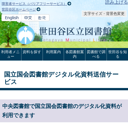
本文へ
読み上げる
障害者サービス（バリアフリーサービス）
世田谷区ホームページ
文字サイズ・背景色変更
利用者メニ
資料を探す
利用案内
各図書館案
図書館で調
世田谷を知
ュー
内
べる
る
国立国会図書館デジタル化資料送信サー
ビス
中央図書館で国立国会図書館のデジタル化資料が
利用できます