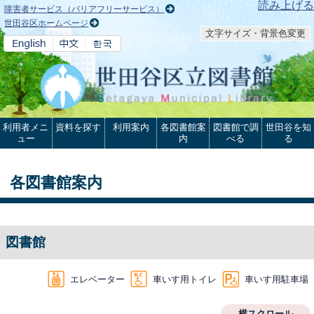
本文へ
読み上げる
障害者サービス（バリアフリーサービス）
世田谷区ホームページ
文字サイズ・背景色変更
利用者メニ
資料を探す
利用案内
各図書館案
図書館で調
世田谷を知
ュー
内
べる
る
各図書館案内
図書館
エレベーター
車いす用トイレ
車いす用駐車場