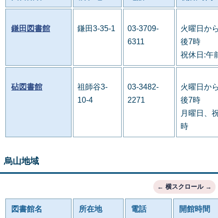
鎌田図書館
鎌田3-35-1
03-3709-
火曜日から
6311
後7時
祝休日:午
砧図書館
祖師谷3-
03-3482-
火曜日から
10-4
2271
後7時
月曜日、祝
時
烏山地域
図書館名
所在地
電話
開館時間