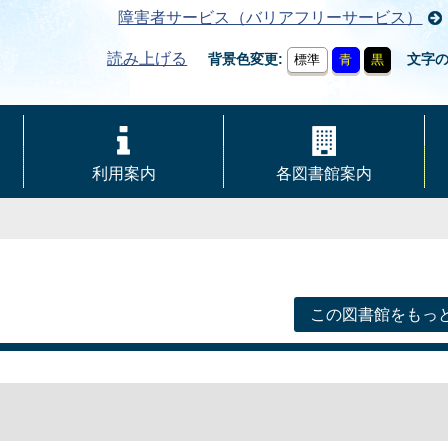
障害者サービス（バリアフリーサービス）
読み上げる
背景色変更
文字
標準
青
黒
利用案内
各図書館案内
この図書館をもっ