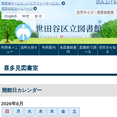
本文へ
読み上げる
障害者サービス（バリアフリーサービス）
世田谷区ホームページ
文字サイズ・背景色変更
利用者メニ
資料を探す
利用案内
各図書館案
図書館で調
世田谷を知
ュー
内
べる
る
喜多見図書室
開館日カレンダー
2026年8月
日
月
火
水
木
金
土