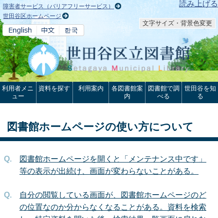
本文へ
読み上げる
障害者サービス（バリアフリーサービス）
世田谷区ホームページ
文字サイズ・背景色変更
利用者メニ
資料を探す
利用案内
各図書館案
図書館で調
世田谷を知
ュー
内
べる
る
図書館ホームページの使い方について
図書館ホームページを開くと「メンテナンス中です」
等の表示が出続け、画面が変わらないことがある。
自分の閲覧している画面が、図書館ホームページのど
の位置なのか分からなくなることがある。資料を検索