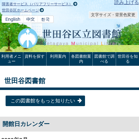
本文へ
読み上げる
障害者サービス（バリアフリーサービス）
世田谷区ホームページ
文字サイズ・背景色変更
利用者メニ
資料を探す
利用案内
各図書館案
図書館で調
世田谷を知
ュー
内
べる
る
世田谷図書館
この図書館をもっと知りたい
開館日カレンダー