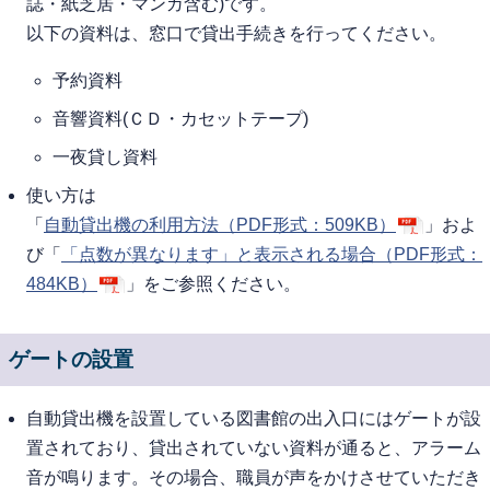
誌・紙芝居・マンガ含む)です。
以下の資料は、窓口で貸出手続きを行ってください。
予約資料
音響資料(ＣＤ・カセットテープ)
一夜貸し資料
使い方は
「
自動貸出機の利用方法（PDF形式：509KB）
」およ
び「
「点数が異なります」と表示される場合（PDF形式：
484KB）
」をご参照ください。
ゲートの設置
自動貸出機を設置している図書館の出入口にはゲートが設
置されており、貸出されていない資料が通ると、アラーム
音が鳴ります。その場合、職員が声をかけさせていただき