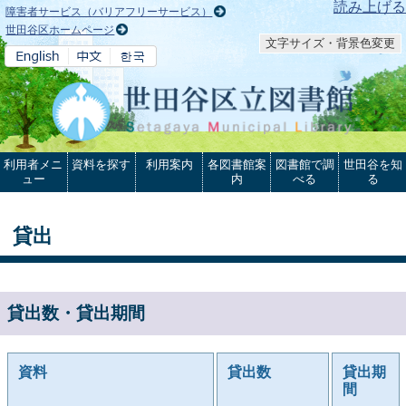
本文へ
読み上げる
障害者サービス（バリアフリーサービス）
世田谷区ホームページ
文字サイズ・背景色変更
利用者メニ
資料を探す
利用案内
各図書館案
図書館で調
世田谷を知
ュー
内
べる
る
貸出
貸出数・貸出期間
資料
貸出数
貸出期
間