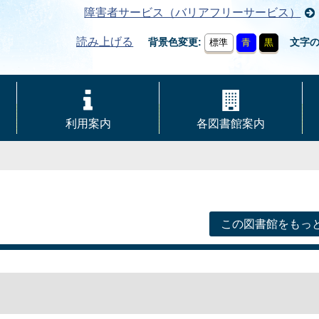
障害者サービス（バリアフリーサービス）
読み上げる
背景色変更
文字
標準
青
黒
利用案内
各図書館案内
この図書館をもっ