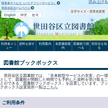
本文へ
読み上げる
障害者サービス（バリアフリーサービス）
世田谷区ホームページ
文字サイズ・背景色変更
利用者メニ
資料を探す
利用案内
各図書館案
図書館で調
世田谷を知
ュー
内
べる
る
図書館ブックボックス
世田谷区立図書館では、「非来館型サービスの充実」の一環
として、図書館が閉館した時間でも予約した資料を受け取るこ
とができる「図書館ブックボックス」を設置しています。ブッ
クボックス設置箇所一覧は
こちら
ご利用条件