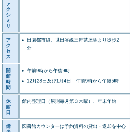
ァ
ク
シ
ミ
リ
ア
田園都市線、世田谷線三軒茶屋駅より徒歩2
ク
分
セ
ス
開
午前9時から午後9時
館
12月28日及び1月4日 午前9時から午後5時
時
間
休
館内整理日（原則毎月第３木曜）、年末年始
館
日
備
図書館カウンターは予約資料の貸出・返却を中心
考