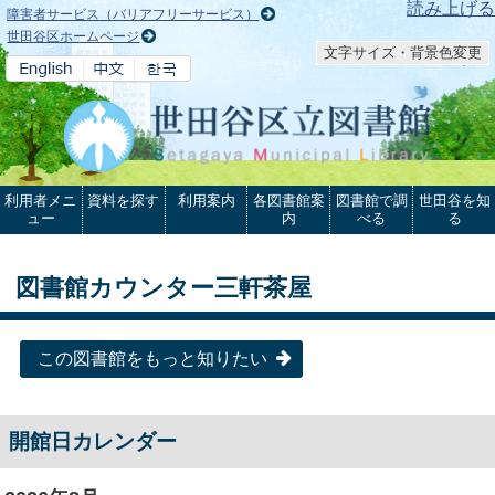
本文へ
読み上げる
障害者サービス（バリアフリーサービス）
世田谷区ホームページ
文字サイズ・背景色変更
利用者メニ
資料を探す
利用案内
各図書館案
図書館で調
世田谷を知
ュー
内
べる
る
図書館カウンター三軒茶屋
この図書館をもっと知りたい
開館日カレンダー