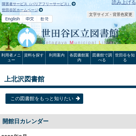
本文へ
読み上げる
障害者サービス（バリアフリーサービス）
世田谷区ホームページ
文字サイズ・背景色変更
利用者メニ
資料を探す
利用案内
各図書館案
図書館で調
世田谷を知
ュー
内
べる
る
上北沢図書館
この図書館をもっと知りたい
開館日カレンダー