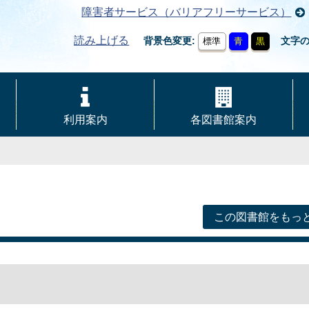
障害者サービス（バリアフリーサービス）
読み上げる
背景色変更
文字
標準
青
黒
利用案内
各図書館案内
この図書館をもっ