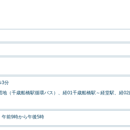
3分
団地（千歳船橋駅循環バス）、経01千歳船橋駅～経堂駅、経0
午前9時から午後5時