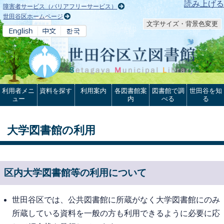
本文へ
読み上げる
障害者サービス（バリアフリーサービス）
世田谷区ホームページ
文字サイズ・背景色変更
利用者メニ
資料を探す
利用案内
各図書館案
図書館で調
世田谷を知
ュー
内
べる
る
大学図書館の利用
区内大学図書館等の利用について
世田谷区では、公共図書館に所蔵がなく大学図書館にのみ
所蔵している資料を一般の方も利用できるように必要に応