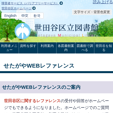
本文へ
読み上げる
障害者サービス（バリアフリーサービス）
世田谷区ホームページ
文字サイズ・背景色変更
利用者メニ
資料を探す
利用案内
各図書館案
図書館で調
世田谷を知
ュー
内
べる
る
せたがやWEBレファレンス
せたがやWEBレファレンスのご案内
世田谷区に関するレファレンス
の受付や回答がホームペー
ジでもできるようになりました。ホームページでのご質問