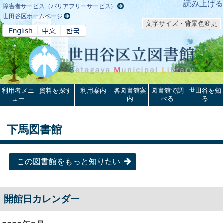
本文へ
読み上げる
障害者サービス（バリアフリーサービス）
世田谷区ホームページ
文字サイズ・背景色変更
利用者メニ
資料を探す
利用案内
各図書館案
図書館で調
世田谷を知
ュー
内
べる
る
下馬図書館
この図書館をもっと知りたい
開館日カレンダー