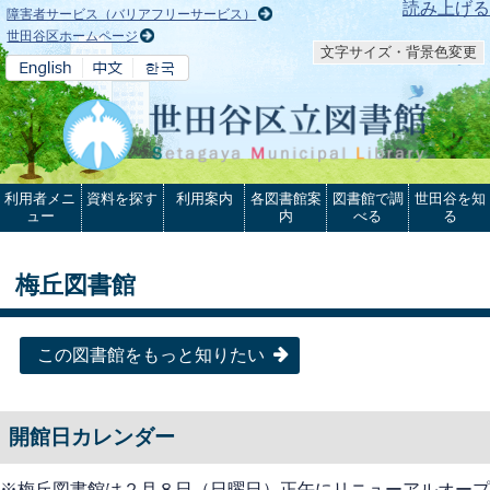
本文へ
読み上げる
障害者サービス（バリアフリーサービス）
世田谷区ホームページ
文字サイズ・背景色変更
利用者メニ
資料を探す
利用案内
各図書館案
図書館で調
世田谷を知
ュー
内
べる
る
梅丘図書館
この図書館をもっと知りたい
開館日カレンダー
※梅丘図書館は２月８日（日曜日）正午にリニューアルオープ