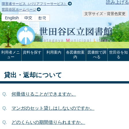
本文へ
読み上げる
障害者サービス（バリアフリーサービス）
世田谷区ホームページ
文字サイズ・背景色変更
利用者メニ
資料を探す
利用案内
各図書館案
図書館で調
世田谷を知
ュー
内
べる
る
貸出・返却について
何冊借りることができますか。
マンガのセット貸しはしないのですか。
どのくらいの期間借りられますか。