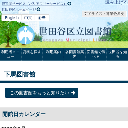
本文へ
読み上げる
障害者サービス（バリアフリーサービス）
世田谷区ホームページ
文字サイズ・背景色変更
利用者メニ
資料を探す
利用案内
各図書館案
図書館で調
世田谷を知
ュー
内
べる
る
下馬図書館
この図書館をもっと知りたい
開館日カレンダー