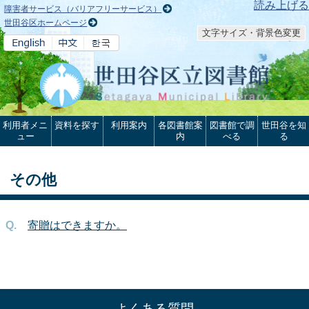
本文へ
読み上げる
障害者サービス（バリアフリーサービス）
世田谷区ホームページ
文字サイズ・背景色変更
利用者メニ
資料を探す
利用案内
各図書館案
図書館で調
世田谷を知
ュー
内
べる
る
その他
寄贈はできますか。
よくある質問