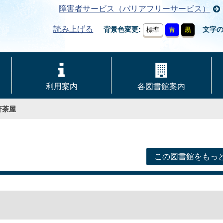
障害者サービス（バリアフリーサービス）
読み上げる
背景色変更
文字
標準
青
黒
利用案内
各図書館案内
軒茶屋
この図書館をもっ