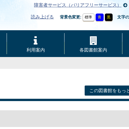
障害者サービス（バリアフリーサービス）
読み上げる
背景色変更
文字
標準
青
黒
利用案内
各図書館案内
この図書館をもっ