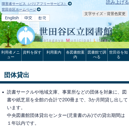
本文へ
読み上げる
障害者サービス（バリアフリーサービス）
世田谷区ホームページ
文字サイズ・背景色変更
利用者メニ
資料を探す
利用案内
各図書館案
図書館で調
世田谷を知
ュー
内
べる
る
団体貸出
読書サークルや地域文庫、事業所などの団体を対象に、図
書や紙芝居を全館の合計で200冊まで、3か月間貸し出して
います。
中央図書館団体貸出センター(児童書のみ)での貸出期間は
１年以内です。