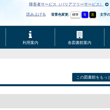
障害者サービス（バリアフリーサービス）
読み上げる
背景色変更
文字
標準
青
黒
利用案内
各図書館案内
この図書館をもっ