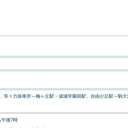
力、等々力操車所～梅ヶ丘駅・成城学園前駅、自由が丘駅～駒大
ら午後7時