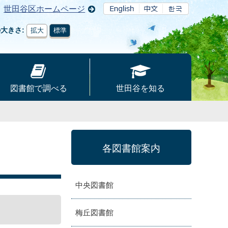
世田谷区ホームページ
の大きさ
拡大
標準
図書館で調べる
世田谷を知る
各図書館案内
中央図書館
梅丘図書館