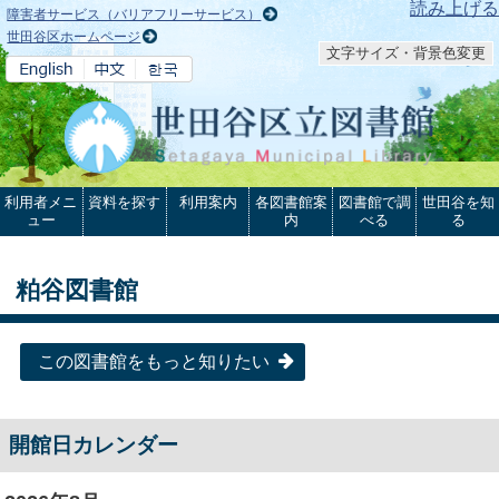
本文へ
読み上げる
障害者サービス（バリアフリーサービス）
世田谷区ホームページ
文字サイズ・背景色変更
利用者メニ
資料を探す
利用案内
各図書館案
図書館で調
世田谷を知
ュー
内
べる
る
粕谷図書館
この図書館をもっと知りたい
開館日カレンダー