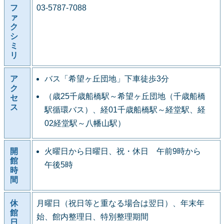
フ
03-5787-7088
ァ
ク
シ
ミ
リ
ア
バス「希望ヶ丘団地」下車徒歩3分
ク
（歳25千歳船橋駅～希望ヶ丘団地（千歳船橋
セ
ス
駅循環バス）、経01千歳船橋駅～経堂駅、経
02経堂駅～八幡山駅）
開
火曜日から日曜日、祝・休日 午前9時から
館
午後5時
時
間
休
月曜日（祝日等と重なる場合は翌日）、年末年
館
始、館内整理日、特別整理期間
日