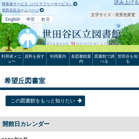
本文へ
読み上げる
障害者サービス（バリアフリーサービス）
世田谷区ホームページ
文字サイズ・背景色変更
利用者メニ
資料を探す
利用案内
各図書館案
図書館で調
世田谷を知
ュー
内
べる
る
希望丘図書室
この図書館をもっと知りたい
開館日カレンダー