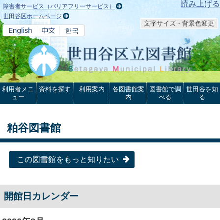
本文へ
読み上げる
障害者サービス（バリアフリーサービス）
世田谷区ホームページ
文字サイズ・背景色変更
利用者メニ
資料を探す
利用案内
各図書館案
図書館で調
世田谷を知
ュー
内
べる
る
粕谷図書館
この図書館をもっと知りたい
開館日カレンダー