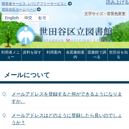
本文へ
読み上げる
障害者サービス（バリアフリーサービス）
世田谷区ホームページ
文字サイズ・背景色変更
利用者メニ
資料を探す
利用案内
各図書館案
図書館で調
世田谷を知
ュー
内
べる
る
メールについて
メールアドレスを登録すると何ができるようになりま
すか。
メールアドレスはどのように登録したら良いのでしょ
うか？