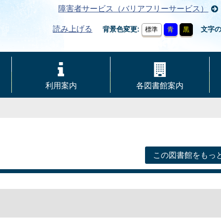
障害者サービス（バリアフリーサービス）
読み上げる
背景色変更
文字
標準
青
黒
利用案内
各図書館案内
この図書館をもっ