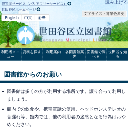
本文へ
読み上げる
障害者サービス（バリアフリーサービス）
世田谷区ホームページ
文字サイズ・背景色変更
利用者メニ
資料を探す
利用案内
各図書館案
図書館で調
世田谷を知
ュー
内
べる
る
図書館からのお願い
図書館は多くの方が利用する場所です。譲り合って利用し
ましょう。
館内での飲食や、携帯電話の使用、ヘッドホンステレオの
音漏れ等、館内では、他の利用者の迷惑となる行為はおや
めください。