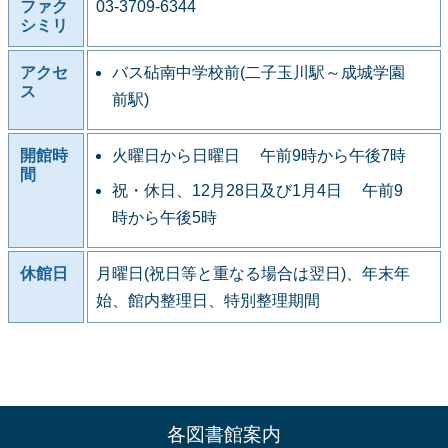
ファク
03-3709-6344
シミリ
アクセ
バス砧南中学校前(二子玉川駅～成城学園
ス
前駅)
開館時
火曜日から日曜日 午前9時から午後7時
間
祝・休日、12月28日及び1月4日 午前9
時から午後5時
休館日
月曜日(祝日等と重なる場合は翌日)、年末年
始、館内整理日、特別整理期間
各図書館案内