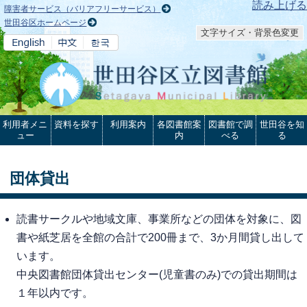
本文へ
読み上げる
障害者サービス（バリアフリーサービス）
世田谷区ホームページ
文字サイズ・背景色変更
利用者メニ
資料を探す
利用案内
各図書館案
図書館で調
世田谷を知
ュー
内
べる
る
団体貸出
読書サークルや地域文庫、事業所などの団体を対象に、図
書や紙芝居を全館の合計で200冊まで、3か月間貸し出して
います。
中央図書館団体貸出センター(児童書のみ)での貸出期間は
１年以内です。