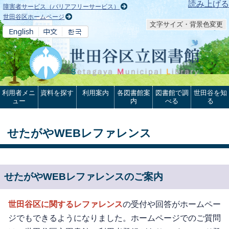
本文へ
読み上げる
障害者サービス（バリアフリーサービス）
世田谷区ホームページ
文字サイズ・背景色変更
利用者メニ
資料を探す
利用案内
各図書館案
図書館で調
世田谷を知
ュー
内
べる
る
せたがやWEBレファレンス
せたがやWEBレファレンスのご案内
世田谷区に関するレファレンス
の受付や回答がホームペー
ジでもできるようになりました。ホームページでのご質問