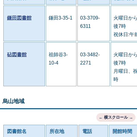
鎌田図書館
鎌田3-35-1
03-3709-
火曜日から
6311
後7時
祝休日:午
砧図書館
祖師谷3-
03-3482-
火曜日から
10-4
2271
後7時
月曜日、祝
時
烏山地域
図書館名
所在地
電話
開館時間