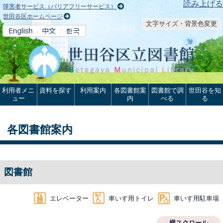
本文へ
読み上げる
障害者サービス（バリアフリーサービス）
世田谷区ホームページ
文字サイズ・背景色変更
利用者メニ
資料を探す
利用案内
各図書館案
図書館で調
世田谷を知
ュー
内
べる
る
各図書館案内
図書館
エレベーター
車いす用トイレ
車いす用駐車場