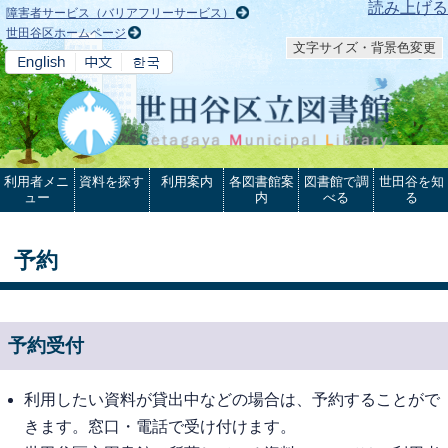
本文へ
読み上げる
障害者サービス（バリアフリーサービス）
世田谷区ホームページ
文字サイズ・背景色変更
利用者メニ
資料を探す
利用案内
各図書館案
図書館で調
世田谷を知
ュー
内
べる
る
予約
予約受付
利用したい資料が貸出中などの場合は、予約することがで
きます。窓口・電話で受け付けます。